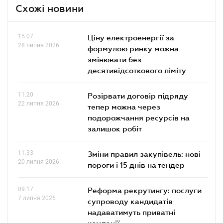
Схожі новини
15.07
Ціну електроенергії за
28 липня 2026
формулою ринку можна
змінювати без
десятивідсоткового ліміту
11.20
Розірвати договір підряду
22 липня 2026
тепер можна через
подорожчання ресурсів на
залишок робіт
11.33
Зміни правил закупівель: нові
20 липня 2026
пороги і 15 днів на тендер
09.17
Реформа рекрутингу: послуги
7 липня 2026
супроводу кандидатів
надаватимуть приватні
компанії