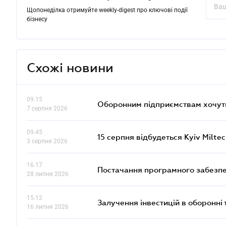
Щопонеділка отримуйте weekly-digest про ключові події
бізнесу
Схожі новини
09.15
Оборонним підприємствам хочуть
7 серпня 2026
09.45
15 серпня відбудеться Kyiv Milte
3 серпня 2026
16.17
Постачання програмного забезпе
28 липня 2026
15.12
Залучення інвестицій в оборонні 
16 липня 2026