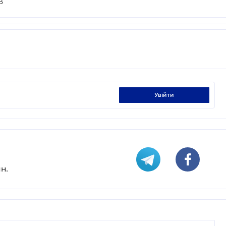
В
увійти
н.