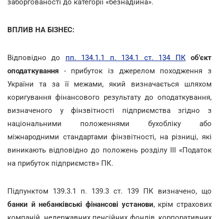
заборгованості до категорії «безнадійна».
ВПЛИВ НА БІЗНЕС:
Відповідно до
пп. 134.1.1 п. 134.1 ст. 134 ПК
об'єкт
оподаткування
- прибуток із джерелом походження з
України та за її межами, який визначається шляхом
коригування фінансового результату до оподаткування,
визначеного у фінзвітності підприємства згідно з
національними положеннями бухобліку або
міжнародними стандартами фінзвітності, на різниці, які
виникають відповідно до положень розділу III «Податок
на прибуток підприємств» ПК.
Підпунктом 139.3.1 п. 139.3 ст. 139 ПК визначено, що
банки й небанківські фінансові установи
, крім страхових
компаній, недержавних пенсійних фондів, корпоративних