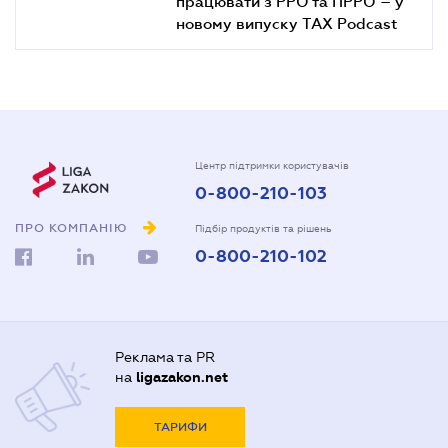
працювати з РРО та ПРРО – у
новому випуску TAX Podcast
Центр підтримки користувачів
0-800-210-103
ПРО КОМПАНІЮ
Підбір продуктів та рішень
0-800-210-102
Реклама та PR
на
ligazakon.net
ТАРИФИ