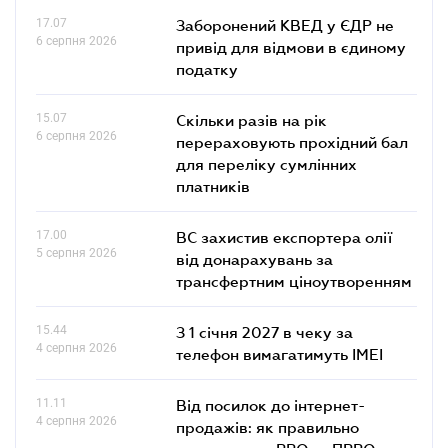
17.07
Заборонений КВЕД у ЄДР не
6 серпня 2026
привід для відмови в єдиному
податку
15.07
Скільки разів на рік
6 серпня 2026
перераховують прохідний бал
для переліку сумлінних
платників
17.00
ВС захистив експортера олії
5 серпня 2026
від донарахувань за
трансфертним ціноутворенням
15.44
З 1 січня 2027 в чеку за
4 серпня 2026
телефон вимагатимуть IMEI
11.11
Від посилок до інтернет-
4 серпня 2026
продажів: як правильно