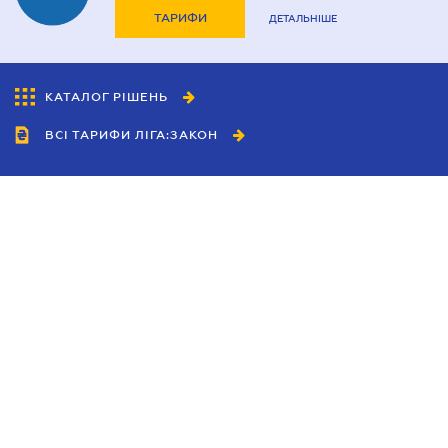
ТАРИФИ
ДЕТАЛЬНІШЕ
КАТАЛОГ РІШЕНЬ
ВСІ ТАРИФИ ЛІГА:ЗАКОН
Співробітництво
Агенти
Дилери
Політика конфіденційності
Умови використання сайту
Реклама
Блог
Новини компанії
Керівництва