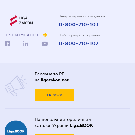
Центр підтримки користувачів
0-800-210-103
ПРО КОМПАНІЮ
Підбір продуктів та рішень
0-800-210-102
Реклама та PR
на
ligazakon.net
ТАРИФИ
Національний юридичний
каталог України
Liga:BOOK