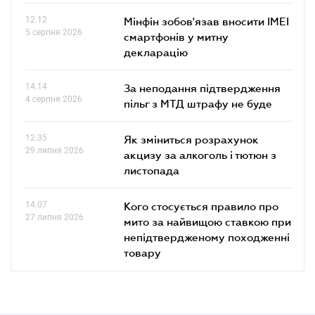
12.12
Мінфін зобов'язав вносити IMEI
5 серпня 2026
смартфонів у митну
декларацію
14.14
За неподання підтвердження
4 серпня 2026
пільг з МТД штрафу не буде
12.35
Як зміниться розрахунок
29 липня 2026
акцизу за алкоголь і тютюн з
листопада
14.07
Кого стосується правило про
27 липня 2026
мито за найвищою ставкою при
непідтвердженому походженні
товару