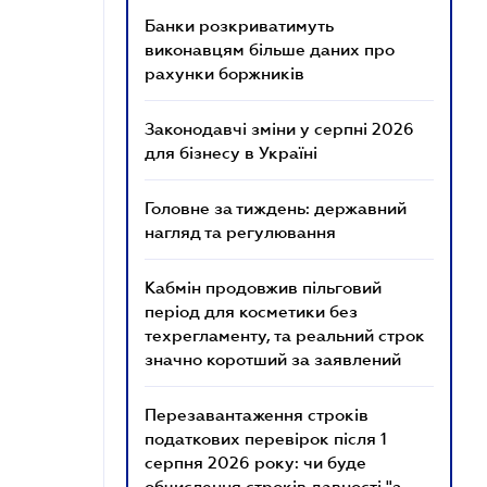
Банки розкриватимуть
виконавцям більше даних про
рахунки боржників
Законодавчі зміни у серпні 2026
для бізнесу в Україні
Головне за тиждень: державний
нагляд та регулювання
Кабмін продовжив пільговий
період для косметики без
техрегламенту, та реальний строк
значно коротший за заявлений
Перезавантаження строків
податкових перевірок після 1
серпня 2026 року: чи буде
обчислення строків давності "з