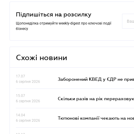
Підпишіться на розсилку
Щопонеділка отримуйте weekly-digest про ключові події
бізнесу
Схожі новини
17.07
Заборонений КВЕД у ЄДР не прив
6 серпня 2026
15.07
Скільки разів на рік перерахову
6 серпня 2026
14.04
Тютюнові компанії чекають на но
6 серпня 2026