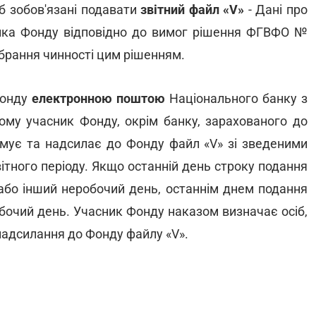
б зобов'язані подавати
звітний файл «V»
- Дані про
ника Фонду відповідно до вимог рішення ФГВФО №
абрання чинності цим рішенням.
Фонду
електронною поштою
Національного банку з
ому учасник Фонду, окрім банку, зарахованого до
рмує та надсилає до Фонду файл «V» зі зведеними
вітного періоду. Якщо останній день строку подання
 або інший неробочий день, останнім днем подання
бочий день. Учасник Фонду наказом визначає осіб,
надсилання до Фонду файлу «V».