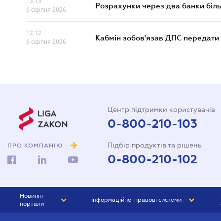
13.13
Розрахунки через два банки біль
6 серпня 2026
12.12
Кабмін зобов'язав ДПС передати 
6 серпня 2026
Центр підтримки користувачів
0-800-210-103
Підбір продуктів та рішень
ПРО КОМПАНІЮ
0-800-210-102
Новинні
Інформаційно-правові системи
портали
ЮРЛІГА
Право України