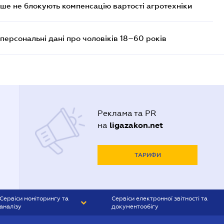
ше не блокують компенсацію вартості агротехніки
персональні дані про чоловіків 18–60 років
Реклама та PR
ligazakon.net
на
ТАРИФИ
Сервіси моніторингу та
Сервіси електронної звітності та
аналізу
документообігу
CONTR AGENT
Liga:REPORT