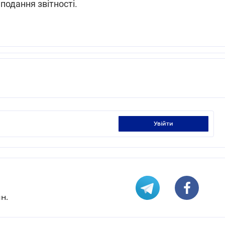
подання звітності.
увійти
н.