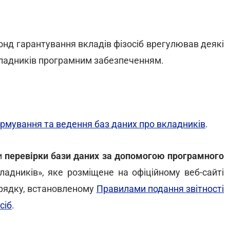
нд гарантування вкладів фізосіб врегулював деякі
кладників програмним забезпеченням.
 формування та ведення баз даних про вкладників
.
и
перевірки бази даних за допомогою програмного
адників», яке розміщене на офіційному веб-сайті
орядку, встановленому
Правилами подання звітності
сіб
.