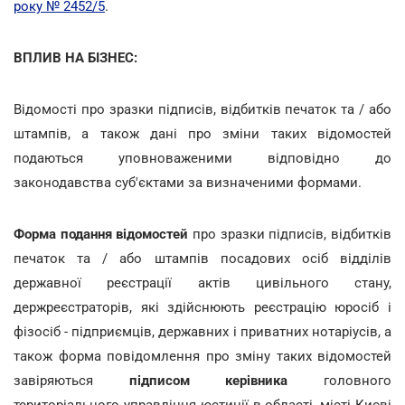
року № 2452/5
.
ВПЛИВ НА БІЗНЕС:
Відомості про зразки підписів, відбитків печаток та / або
штампів, а також дані про зміни таких відомостей
подаються уповноваженими відповідно до
законодавства суб'єктами за визначеними формами.
Форма подання відомостей
про зразки підписів, відбитків
печаток та / або штампів посадових осіб відділів
державної реєстрації актів цивільного стану,
держреєстраторів, які здійснюють реєстрацію юросіб і
фізосіб - підприємців, державних і приватних нотаріусів, а
також форма повідомлення про зміну таких відомостей
завіряються
підписом керівника
головного
територіального управління юстиції в області, місті Києві