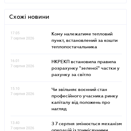
Схожі новини
17.05
Кому належатиме тепловий
7 серпня 2026
пункт, встановлений за кошти
теплопостачальника
16.01
НКРЕКП встановила правила
7 серпня 2026
розрахунку "зеленої" частки у
рахунку за світло
15.10
Чи звільняє воєнний стан
7 серпня 2026
професійного учасника ринку
капіталу від положень про
нагляд
13.40
З 7 серпня змінюється механізм
7 серпня 2026
операцій із тримісячними