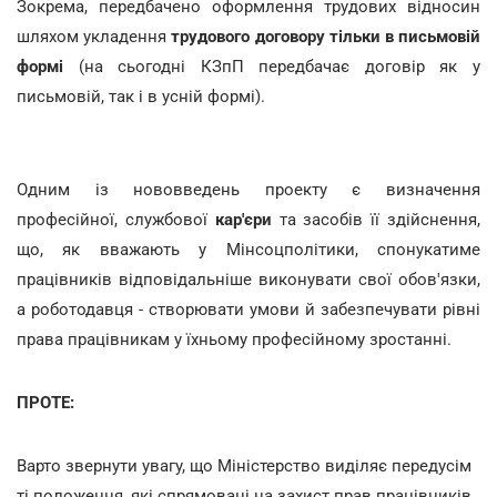
Зокрема, передбачено оформлення трудових відносин
шляхом укладення
трудового договору тільки в письмовій
формі
(на сьогодні КЗпП передбачає договір як у
письмовій, так і в усній формі).
Одним із нововведень проекту є визначення
професійної, службової
кар'єри
та засобів її здійснення,
що, як вважають у Мінсоцполітики, спонукатиме
працівників відповідальніше виконувати свої обов'язки,
а роботодавця - створювати умови й забезпечувати рівні
права працівникам у їхньому професійному зростанні.
ПРОТЕ:
Варто звернути увагу, що Міністерство виділяє передусім
ті положення, які спрямовані на захист прав працівників.