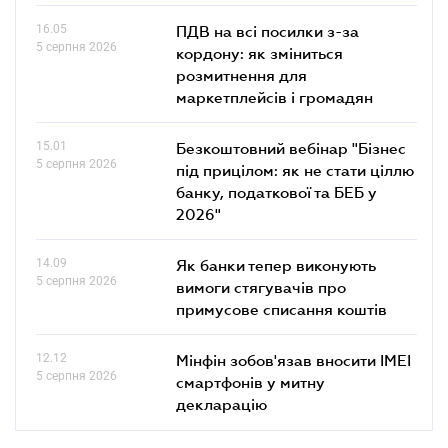
16.05
ПДВ на всі посилки з-за
5 серпня 2026
кордону: як зміниться
розмитнення для
маркетплейсів і громадян
15.01
Безкоштовний вебінар "Бізнес
5 серпня 2026
під прицілом: як не стати ціллю
банку, податкової та БЕБ у
2026"
14.09
Як банки тепер виконують
5 серпня 2026
вимоги стягувачів про
примусове списання коштів
12.12
Мінфін зобов'язав вносити IMEI
5 серпня 2026
смартфонів у митну
декларацію