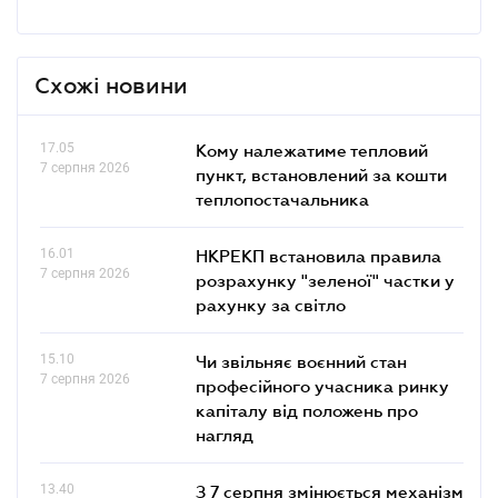
Схожі новини
17.05
Кому належатиме тепловий
7 серпня 2026
пункт, встановлений за кошти
теплопостачальника
16.01
НКРЕКП встановила правила
7 серпня 2026
розрахунку "зеленої" частки у
рахунку за світло
15.10
Чи звільняє воєнний стан
7 серпня 2026
професійного учасника ринку
капіталу від положень про
нагляд
13.40
З 7 серпня змінюється механізм