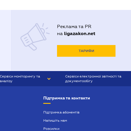
Реклама та PR
ligazakon.net
на
ТАРИФИ
Сервіси моніторингу та
Сервіси електронної звітності та
аналізу
документообігу
CONTR AGENT
Liga:REPORT
Підтримка та контакти
SMS-МАЯК
VERDICTUM
Підтримка абонентів
Напишіть нам
SEMANTRUM
Розсилки
SMS-МАЯК ІПОТЕКА