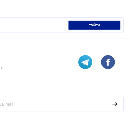
увійти
н.