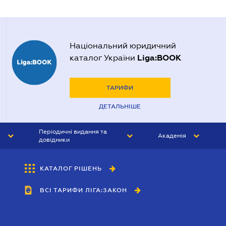
Національний юридичний
Liga:BOOK
каталог України
ТАРИФИ
ДЕТАЛЬНІШЕ
Періодичні видання та
Академія
довідники
ЮРИСТ&ЗАКОН
АКАДЕМІЯ ЛІГА:ЗАКОН
КАТАЛОГ РІШЕНЬ
БУХГАЛТЕР&ЗАКОН
ВСІ ТАРИФИ ЛІГА:ЗАКОН
ВІСНИК МСФЗ
ІНТЕРБУХ
ОСОБИСТИЙ ЕКСПЕРТ