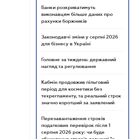
Банки розкриватимуть
виконавцям більше даних про
рахунки боржників
Законодавчі зміни у серпні 2026
для бізнесу в Україні
Головне за тиждень: державний
нагляд та регулювання
Кабмін продовжив пільговий
період для косметики без
техрегламенту, та реальний строк
значно коротший за заявлений
Перезавантаження строків
податкових перевірок після 1
серпня 2026 року: чи буде
обчислення строків давності "з