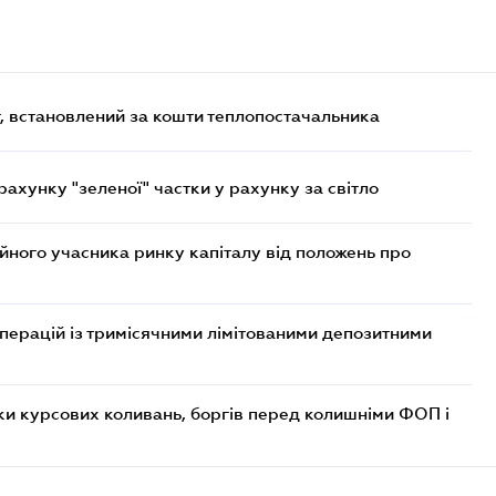
, встановлений за кошти теплопостачальника
хунку "зеленої" частки у рахунку за світло
ійного учасника ринку капіталу від положень про
операцій із тримісячними лімітованими депозитними
ки курсових коливань, боргів перед колишніми ФОП і