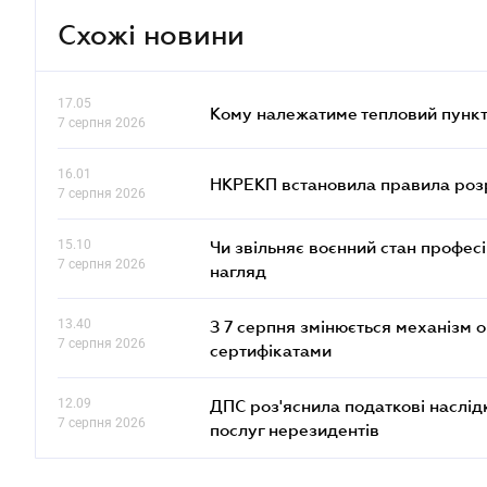
Схожі новини
17.05
Кому належатиме тепловий пункт
7 серпня 2026
16.01
НКРЕКП встановила правила розра
7 серпня 2026
15.10
Чи звільняє воєнний стан профес
7 серпня 2026
нагляд
13.40
З 7 серпня змінюється механізм 
7 серпня 2026
сертифікатами
12.09
ДПС роз'яснила податкові наслід
7 серпня 2026
послуг нерезидентів