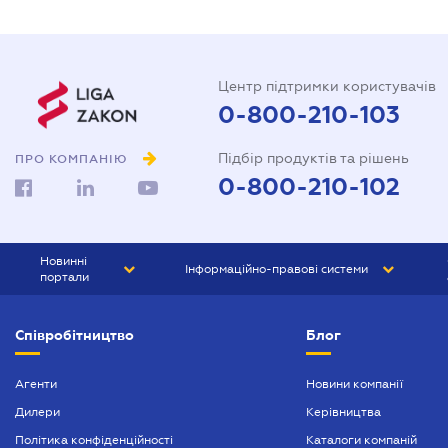
Центр підтримки користувачів
0-800-210-103
Підбір продуктів та рішень
ПРО КОМПАНІЮ
0-800-210-102
Новинні
Інформаційно-правові системи
портали
ЮРЛІГА
Право України
Співробітництво
Блог
БІЗНЕС
ГРАНД
БУХГАЛТЕР.ua
ПРАЙМ
Агенти
Новини компанії
Дилери
Керівництва
БУХГАЛТЕР ПРОФ
Політика конфіденційності
Каталоги компаній
ЮРИСТ ПРОФ