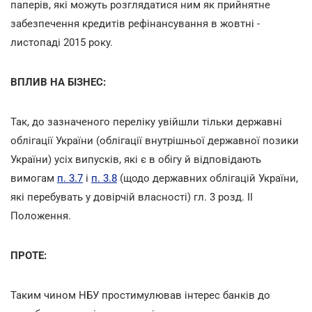
паперів, які можуть розглядатися ним як прийнятне
забезпечення кредитів рефінансування в жовтні -
листопаді 2015 року.
ВПЛИВ НА БІЗНЕС:
Так, до зазначеного переліку увійшли тільки державні
облігації України (облігації внутрішньої державної позики
України) усіх випусків, які є в обігу й відповідають
вимогам
п. 3.7
і
п. 3.8
(щодо державних облігацій України,
які перебувать у довірчій власності) гл. 3 розд. II
Положення.
ПРОТЕ:
Таким чином НБУ простимулював інтерес банків до