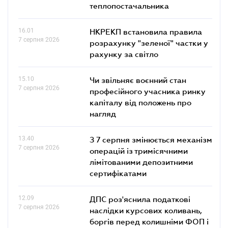
теплопостачальника
16.01
НКРЕКП встановила правила
7 серпня 2026
розрахунку "зеленої" частки у
рахунку за світло
15.10
Чи звільняє воєнний стан
7 серпня 2026
професійного учасника ринку
капіталу від положень про
нагляд
13.40
З 7 серпня змінюється механізм
7 серпня 2026
операцій із тримісячними
лімітованими депозитними
сертифікатами
12.09
ДПС роз'яснила податкові
7 серпня 2026
наслідки курсових коливань,
боргів перед колишніми ФОП і