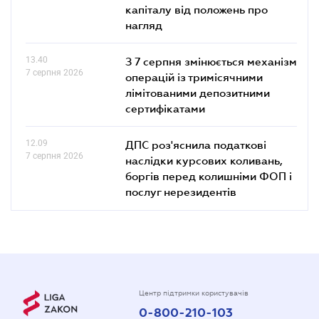
капіталу від положень про
нагляд
13.40
З 7 серпня змінюється механізм
7 серпня 2026
операцій із тримісячними
лімітованими депозитними
сертифікатами
12.09
ДПС роз'яснила податкові
7 серпня 2026
наслідки курсових коливань,
боргів перед колишніми ФОП і
послуг нерезидентів
Центр підтримки користувачів
0-800-210-103