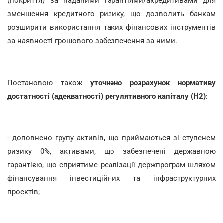
(покриття) за наданими гарантіями/акредитивами для
зменшення кредитного ризику, що дозволить банкам
розширити використання таких фінансових інструментів
за наявності грошового забезпечення за ними.
Постановою також
уточнено розрахунок нормативу
достатності (адекватності) регулятивного капіталу (Н2)
:
- доповнено групу активів, що приймаються зі ступенем
ризику 0%, активами, що забезпечені державною
гарантією, що сприятиме реалізації держпрограм шляхом
фінансування інвестиційних та інфраструктурних
проектів;