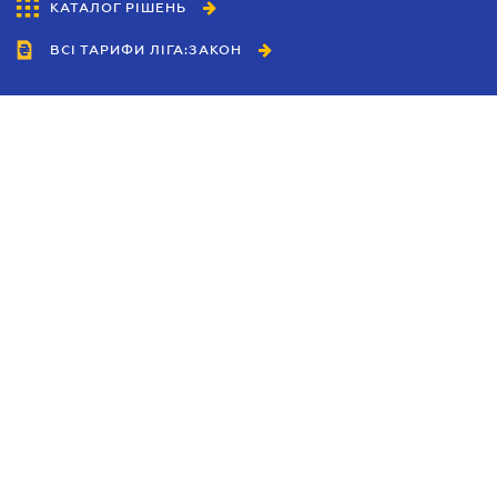
КАТАЛОГ РІШЕНЬ
ВСІ ТАРИФИ ЛІГА:ЗАКОН
Співробітництво
Агенти
Дилери
Політика конфіденційності
Умови використання сайту
Реклама
Блог
Новини компанії
Керівництва
Каталоги компаній
Теми в центрі уваги