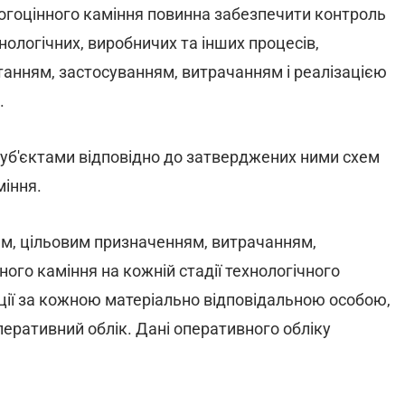
орогоцінного каміння повинна забезпечити контроль
хнологічних, виробничих та інших процесів,
танням, застосуванням, витрачанням і реалізацією
.
суб'єктами відповідно до затверджених ними схем
міння.
м, цільовим призначенням, витрачанням,
ного каміння на кожній стадії технологічного
ації за кожною матеріально відповідальною особою,
еративний облік. Дані оперативного обліку