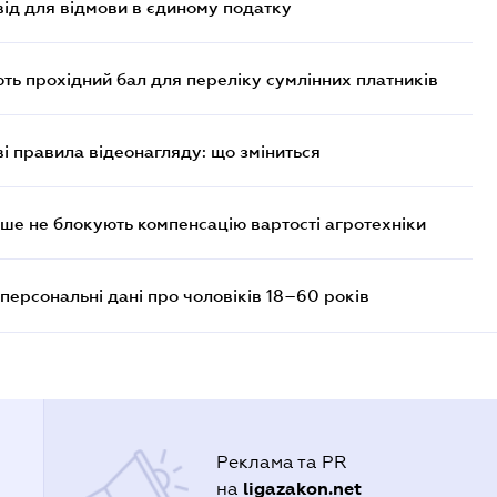
ід для відмови в єдиному податку
ють прохідний бал для переліку сумлінних платників
ві правила відеонагляду: що зміниться
ше не блокують компенсацію вартості агротехніки
персональні дані про чоловіків 18–60 років
Реклама та PR
ligazakon.net
на