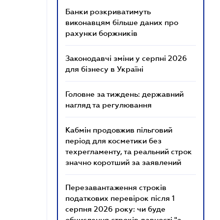
Банки розкриватимуть
виконавцям більше даних про
рахунки боржників
Законодавчі зміни у серпні 2026
для бізнесу в Україні
Головне за тиждень: державний
нагляд та регулювання
Кабмін продовжив пільговий
період для косметики без
техрегламенту, та реальний строк
значно коротший за заявлений
Перезавантаження строків
податкових перевірок після 1
серпня 2026 року: чи буде
обчислення строків давності "з