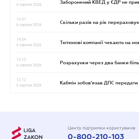
Заборонений КВЕД у ЄДР не прив
6 серпня 2026
15.07
Скільки разів на рік перерахову
6 серпня 2026
14.04
Тютюнові компанії чекають на но
6 серпня 2026
13.13
Розрахунки через два банки біль
6 серпня 2026
12.12
Кабмін зобов'язав ДПС передати 
6 серпня 2026
Центр підтримки користувачів
0-800-210-103