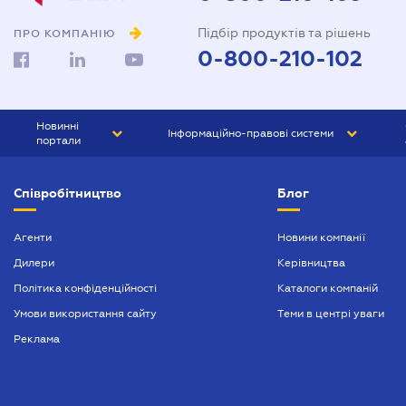
Підбір продуктів та рішень
ПРО КОМПАНІЮ
0-800-210-102
Новинні
Інформаційно-правові системи
портали
ЮРЛІГА
Право України
Співробітництво
Блог
БІЗНЕС
ГРАНД
БУХГАЛТЕР.ua
ПРАЙМ
Агенти
Новини компанії
Дилери
Керівництва
БУХГАЛТЕР ПРОФ
Політика конфіденційності
Каталоги компаній
ЮРИСТ ПРОФ
Умови використання сайту
Теми в центрі уваги
ЮРИСТ
Реклама
ПІДПРИЄМЕЦЬ