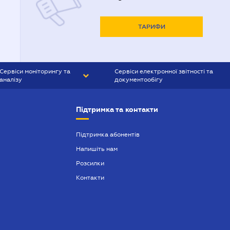
ТАРИФИ
Сервіси моніторингу та
Сервіси електронної звітності та
аналізу
документообігу
CONTR AGENT
Liga:REPORT
Підтримка та контакти
SMS-МАЯК
VERDICTUM
Підтримка абонентів
Напишіть нам
SEMANTRUM
Розсилки
SMS-МАЯК ІПОТЕКА
Контакти