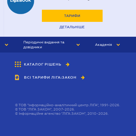
ТАРИФИ
ДЕТАЛЬНІШЕ
Періодичні видання та
Академія
довідники
ЮРИСТ&ЗАКОН
АКАДЕМІЯ ЛІГА:ЗАКОН
КАТАЛОГ РІШЕНЬ
БУХГАЛТЕР&ЗАКОН
ВСІ ТАРИФИ ЛІГА:ЗАКОН
ВІСНИК МСФЗ
ІНТЕРБУХ
ОСОБИСТИЙ ЕКСПЕРТ
©
ТОВ "інформаційно-аналітичний центр ЛІГА", 1991-2026.
©
ТОВ "ЛІГА ЗАКОН", 2007-2026.
©
Інформаційне агенство "ЛІГА:ЗАКОН", 2010-2026.