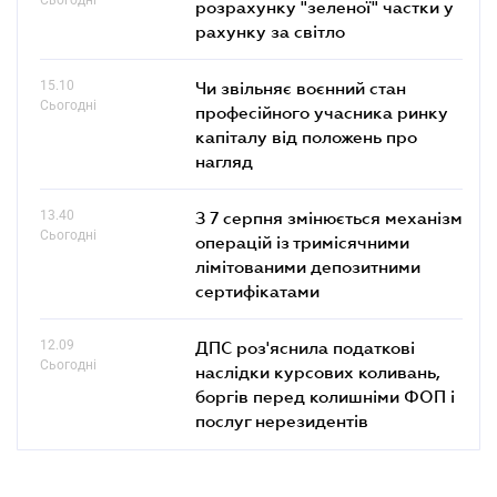
розрахунку "зеленої" частки у
рахунку за світло
15.10
Чи звільняє воєнний стан
Сьогодні
професійного учасника ринку
капіталу від положень про
нагляд
13.40
З 7 серпня змінюється механізм
Сьогодні
операцій із тримісячними
лімітованими депозитними
сертифікатами
12.09
ДПС роз'яснила податкові
Сьогодні
наслідки курсових коливань,
боргів перед колишніми ФОП і
послуг нерезидентів