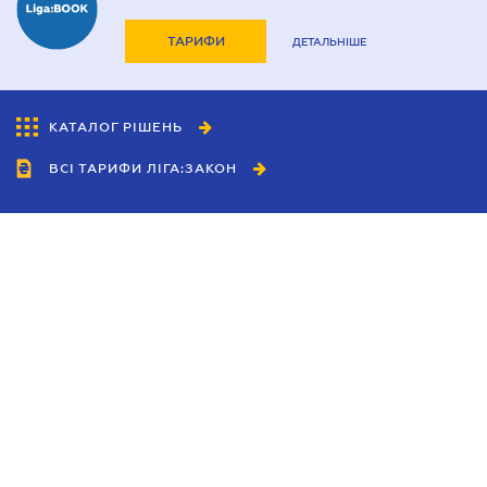
ТАРИФИ
ДЕТАЛЬНІШЕ
КАТАЛОГ РІШЕНЬ
ВСІ ТАРИФИ ЛІГА:ЗАКОН
Співробітництво
Агенти
Дилери
Політика конфіденційності
Умови використання сайту
Реклама
Блог
Новини компанії