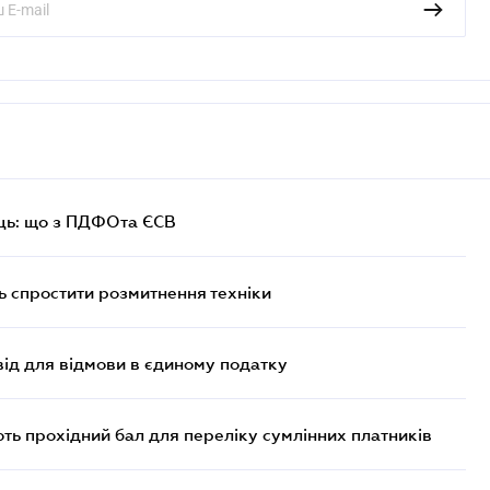
ць: що з ПДФОта ЄСВ
 спростити розмитнення техніки
ід для відмови в єдиному податку
ють прохідний бал для переліку сумлінних платників