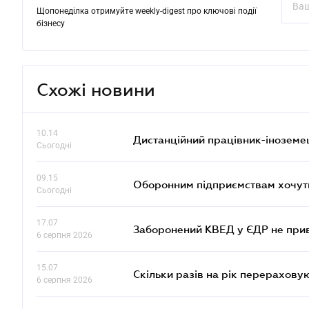
Щопонеділка отримуйте weekly-digest про ключові події
бізнесу
Схожі новини
10.14
Дистанційний працівник-іноземе
Сьогодні
09.15
Оборонним підприємствам хочуть
Сьогодні
17.07
Заборонений КВЕД у ЄДР не прив
6 серпня 2026
15.07
Скільки разів на рік перерахову
6 серпня 2026