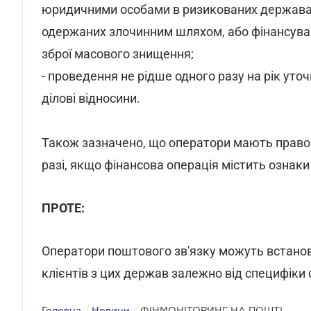
юридичними особами в ризикованих державах
одержаних злочинним шляхом, або фінансува
зброї масового знищення;
- проведення не рідше одного разу на рік уто
ділові відносини.
Також зазначено, що оператори мають прав
разі, якщо фінансова операція містить ознаки 
ПРОТЕ:
Оператори поштового зв'язку можуть встанов
клієнтів з цих держав залежно від специфіки с
Головна
/
Новини
/
ФІНМОНІТОРИНГ НА ПОШТІ