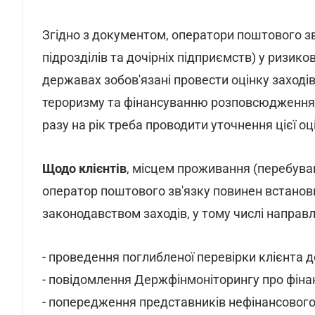
Згідно з документом, оператори поштового зв
підрозділів та дочірніх підприємств) у ризико
державах зобов'язані провести оцінку заході
тероризму та фінансуванню розповсюдження 
разу на рік треба проводити уточнення цієї оц
Щодо клієнтів
, місцем проживання (перебуван
оператор поштового зв'язку повинен встанов
законодавством заходів, у тому числі направл
- проведення поглибленої перевірки клієнта д
- повідомлення Держфінмоніторингу про фінан
- попередження представників нефінансового 