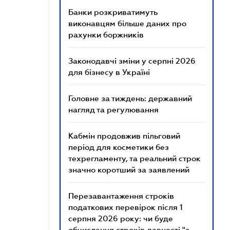
Банки розкриватимуть
виконавцям більше даних про
рахунки боржників
Законодавчі зміни у серпні 2026
для бізнесу в Україні
Головне за тиждень: державний
нагляд та регулювання
Кабмін продовжив пільговий
період для косметики без
техрегламенту, та реальний строк
значно коротший за заявлений
Перезавантаження строків
податкових перевірок після 1
серпня 2026 року: чи буде
обчислення строків давності "з