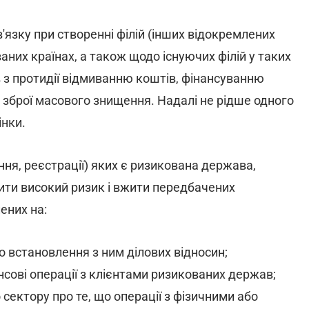
'язку при створенні філій (інших відокремлених
ваних країнах, а також щодо існуючих філій у таких
в з протидії відмиванню коштів, фінансуванню
зброї масового знищення. Надалі не рідше одного
інки.
ня, реєстрації) яких є ризикована держава,
ити високий ризик і вжити передбачених
ених на:
о встановлення з ним ділових відносин;
сові операції з клієнтами ризикованих держав;
сектору про те, що операції з фізичними або