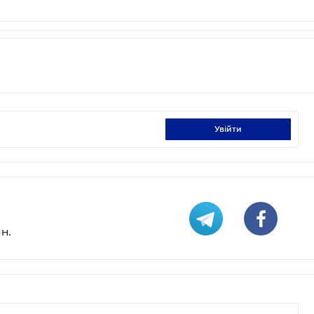
увійти
н.