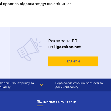
ві правила відеонагляду: що зміниться
Реклама та PR
ligazakon.net
на
ТАРИФИ
Сервіси моніторингу та
Сервіси електронної звітності та
аналізу
документообігу
CONTR AGENT
Liga:REPORT
Підтримка та контакти
SMS-МАЯК