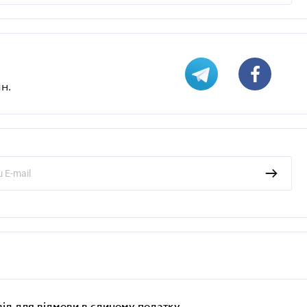
н.
ід для відмови в єдиному податку