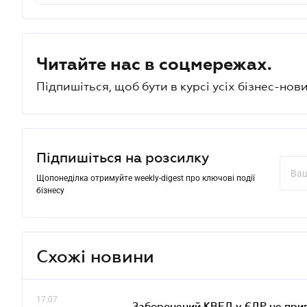
Читайте нас в соцмережах.
Підпишіться, щоб бути в курсі усіх бізнес-нови
Підпишіться на розсилку
Щопонеділка отримуйте weekly-digest про ключові події
бізнесу
Схожі новини
17.07
Заборонений КВЕД у ЄДР не прив