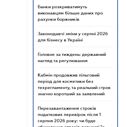
Банки розкриватимуть
виконавцям більше даних про
рахунки боржників
Законодавчі зміни у серпні 2026
для бізнесу в Україні
Головне за тиждень: державний
нагляд та регулювання
Кабмін продовжив пільговий
період для косметики без
техрегламенту, та реальний строк
значно коротший за заявлений
Перезавантаження строків
податкових перевірок після 1
серпня 2026 року: чи буде
обчислення строків давності "з