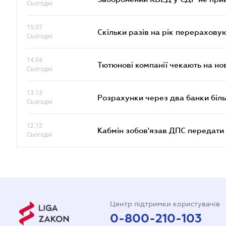
Сьогодні
15.07
Скільки разів на рік перерахову
Сьогодні
14.04
Тютюнові компанії чекають на но
Сьогодні
13.13
Розрахунки через два банки біль
Сьогодні
12.12
Кабмін зобов'язав ДПС передати 
Сьогодні
Центр підтримки користувачів
0-800-210-103