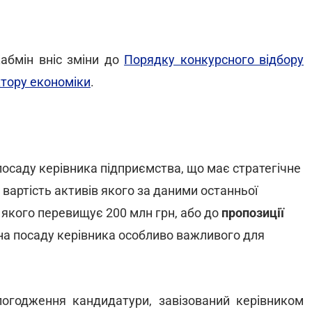
абмін вніс зміни до
Порядку конкурсного відбору
ктору економіки
.
посаду керівника підприємства, що має стратегічне
вартість активів якого за даними останньої
у якого перевищує 200 млн грн, або до
пропозиції
а посаду керівника особливо важливого для
 погодження кандидатури, завізований керівником