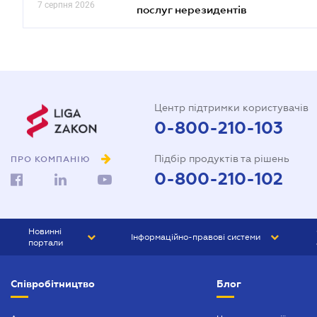
7 серпня 2026
послуг нерезидентів
Центр підтримки користувачів
0-800-210-103
Підбір продуктів та рішень
ПРО КОМПАНІЮ
0-800-210-102
Новинні
Інформаційно-правові системи
портали
ЮРЛІГА
Право України
Співробітництво
Блог
БІЗНЕС
ГРАНД
БУХГАЛТЕР.ua
ПРАЙМ