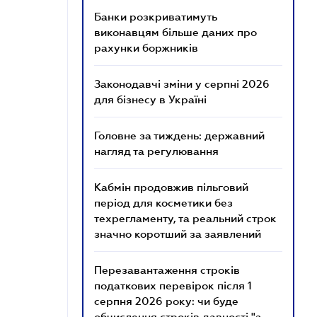
Банки розкриватимуть
виконавцям більше даних про
рахунки боржників
Законодавчі зміни у серпні 2026
для бізнесу в Україні
Головне за тиждень: державний
нагляд та регулювання
Кабмін продовжив пільговий
період для косметики без
техрегламенту, та реальний строк
значно коротший за заявлений
Перезавантаження строків
податкових перевірок після 1
серпня 2026 року: чи буде
обчислення строків давності "з