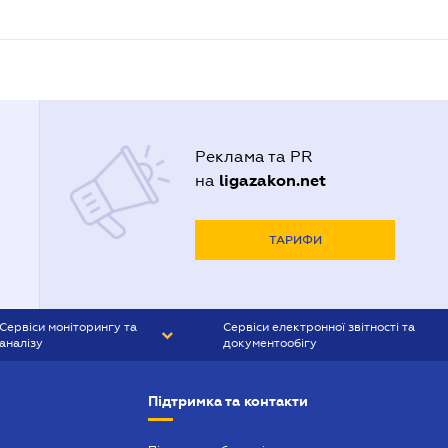
Реклама та PR
ligazakon.net
на
ТАРИФИ
Сервіси моніторингу та
Сервіси електронної звітності та
аналізу
документообігу
CONTR AGENT
Liga:REPORT
Підтримка та контакти
SMS-МАЯК
VERDICTUM