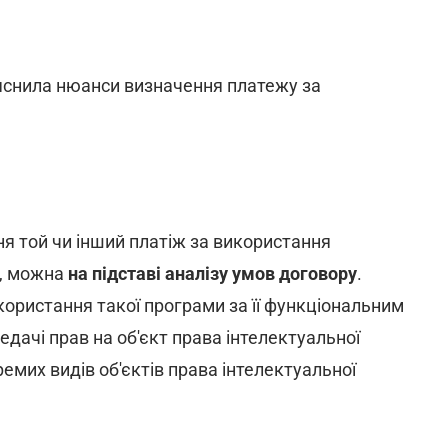
яснила нюанси визначення платежу за
я той чи інший платіж за використання
і, можна
на підставі аналізу умов договору
.
користання такої програми за її функціональним
ачі прав на об'єкт права інтелектуальної
емих видів об'єктів права інтелектуальної