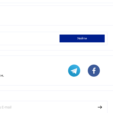
увійти
н.