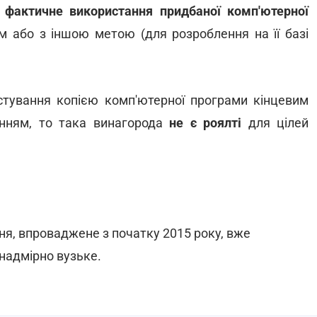
и
фактичне використання придбаної комп'ютерної
 або з іншою метою (для розроблення на її базі
стування копією комп'ютерної програми кінцевим
енням, то така винагорода
не є роялті
для цілей
ня, впроваджене з початку 2015 року, вже
надмірно вузьке.