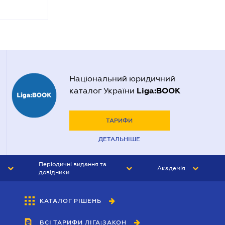
Національний юридичний
Liga:BOOK
каталог України
ТАРИФИ
ДЕТАЛЬНІШЕ
Періодичні видання та
Академія
довідники
ЮРИСТ&ЗАКОН
АКАДЕМІЯ ЛІГА:ЗАКОН
КАТАЛОГ РІШЕНЬ
БУХГАЛТЕР&ЗАКОН
ВСІ ТАРИФИ ЛІГА:ЗАКОН
ВІСНИК МСФЗ