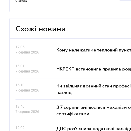
бізнесу
Схожі новини
17.05
Кому належатиме тепловий пункт
7 серпня 2026
16.01
НКРЕКП встановила правила розра
7 серпня 2026
15.10
Чи звільняє воєнний стан профес
7 серпня 2026
нагляд
13.40
З 7 серпня змінюється механізм 
7 серпня 2026
сертифікатами
12.09
ДПС роз'яснила податкові наслід