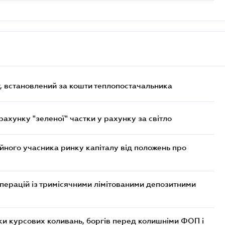
, встановлений за кошти теплопостачальника
хунку "зеленої" частки у рахунку за світло
ійного учасника ринку капіталу від положень про
операцій із тримісячними лімітованими депозитними
ки курсових коливань, боргів перед колишніми ФОП і