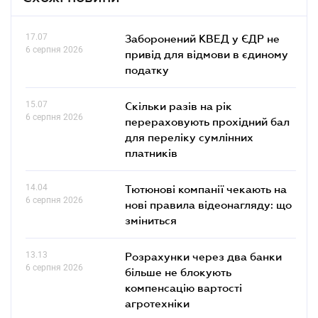
17.07
Заборонений КВЕД у ЄДР не
6 серпня 2026
привід для відмови в єдиному
податку
15.07
Скільки разів на рік
6 серпня 2026
перераховують прохідний бал
для переліку сумлінних
платників
14.04
Тютюнові компанії чекають на
6 серпня 2026
нові правила відеонагляду: що
зміниться
13.13
Розрахунки через два банки
6 серпня 2026
більше не блокують
компенсацію вартості
агротехніки