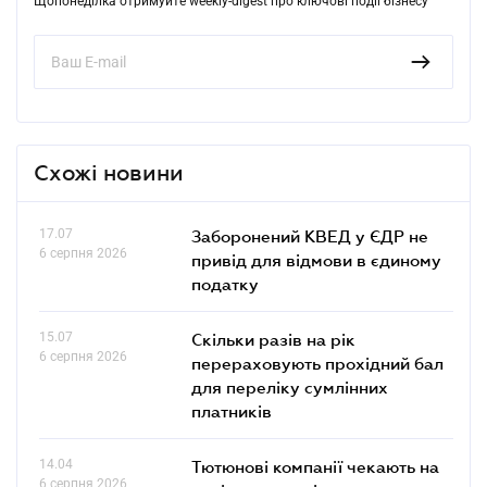
Щопонеділка отримуйте weekly-digest про ключові події бізнесу
Схожі новини
17.07
Заборонений КВЕД у ЄДР не
6 серпня 2026
привід для відмови в єдиному
податку
15.07
Скільки разів на рік
6 серпня 2026
перераховують прохідний бал
для переліку сумлінних
платників
14.04
Тютюнові компанії чекають на
6 серпня 2026