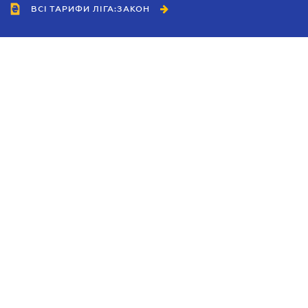
ВСІ ТАРИФИ ЛІГА:ЗАКОН
Співробітництво
Агенти
Дилери
Політика конфіденційності
Умови використання сайту
Реклама
Блог
Новини компанії
Керівництва
Каталоги компаній
Теми в центрі уваги
Підтримка та контакти