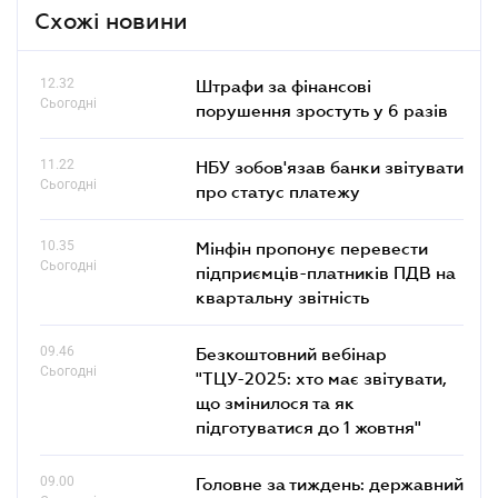
Схожі новини
12.32
Штрафи за фінансові
Сьогодні
порушення зростуть у 6 разів
11.22
НБУ зобов'язав банки звітувати
Сьогодні
про статус платежу
10.35
Мінфін пропонує перевести
Сьогодні
підприємців-платників ПДВ на
квартальну звітність
09.46
Безкоштовний вебінар
Сьогодні
"ТЦУ-2025: хто має звітувати,
що змінилося та як
підготуватися до 1 жовтня"
09.00
Головне за тиждень: державний