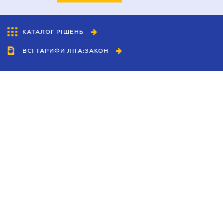
КАТАЛОГ РІШЕНЬ
ВСІ ТАРИФИ ЛІГА:ЗАКОН
Співробітництво
Агенти
Дилери
Політика конфіденційності
Умови використання сайту
Реклама
Блог
Новини компанії
Керівництва
Каталоги компаній