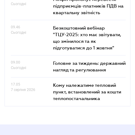
Сьогодні
підприємців-платників ПДВ на
квартальну звітність
09.46
Безкоштовний вебінар
Сьогодні
"ТЦУ-2025: хто має звітувати,
що змінилося та як
підготуватися до 1 жовтня"
09.00
Головне за тиждень: державний
Сьогодні
нагляд та регулювання
17.05
Кому належатиме тепловий
7 серпня 2026
пункт, встановлений за кошти
теплопостачальника