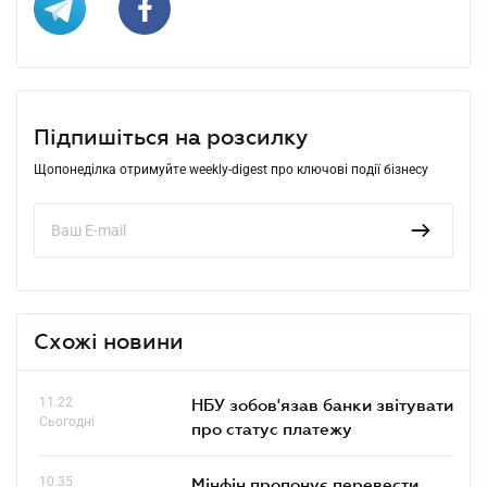
Підпишіться на розсилку
Щопонеділка отримуйте weekly-digest про ключові події бізнесу
Схожі новини
11.22
НБУ зобов'язав банки звітувати
Сьогодні
про статус платежу
10.35
Мінфін пропонує перевести