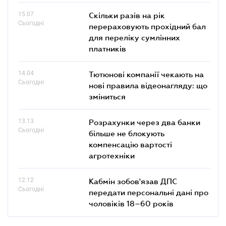
15.07
Скільки разів на рік
Сьогодні
перераховують прохідний бал
для переліку сумлінних
платників
14.04
Тютюнові компанії чекають на
Сьогодні
нові правила відеонагляду: що
зміниться
13.13
Розрахунки через два банки
Сьогодні
більше не блокують
компенсацію вартості
агротехніки
12.12
Кабмін зобов'язав ДПС
Сьогодні
передати персональні дані про
чоловіків 18–60 років