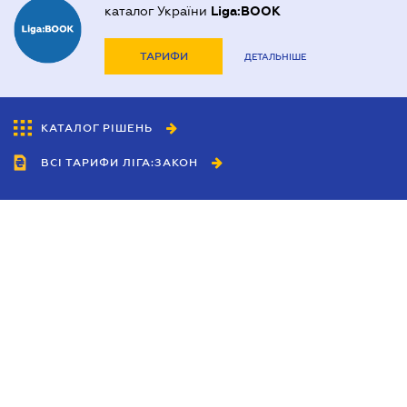
каталог України
Liga:BOOK
ТАРИФИ
ДЕТАЛЬНІШЕ
КАТАЛОГ РІШЕНЬ
ВСІ ТАРИФИ ЛІГА:ЗАКОН
Співробітництво
Агенти
Дилери
Політика конфіденційності
Умови використання сайту
Реклама
Блог