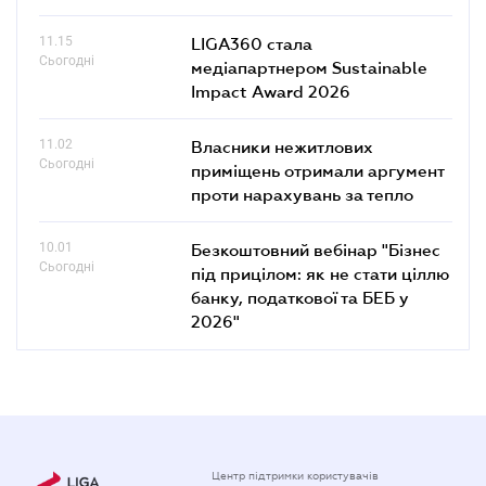
11.15
LIGA360 стала
Сьогодні
медіапартнером Sustainable
Impact Award 2026
11.02
Власники нежитлових
Сьогодні
приміщень отримали аргумент
проти нарахувань за тепло
10.01
Безкоштовний вебінар "Бізнес
Сьогодні
під прицілом: як не стати ціллю
банку, податкової та БЕБ у
2026"
Центр підтримки користувачів