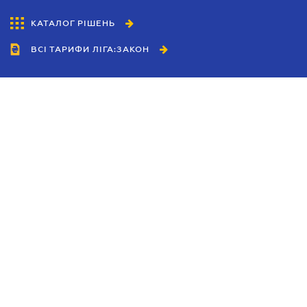
КАТАЛОГ РІШЕНЬ
ВСІ ТАРИФИ ЛІГА:ЗАКОН
Співробітництво
Агенти
Дилери
Політика конфіденційності
Умови використання сайту
Реклама
Блог
Новини компанії
Керівництва
Каталоги компаній
Теми в центрі уваги