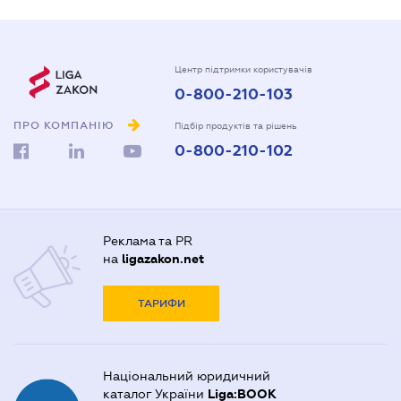
Центр підтримки користувачів
0-800-210-103
ПРО КОМПАНІЮ
Підбір продуктів та рішень
0-800-210-102
Реклама та PR
на
ligazakon.net
ТАРИФИ
Національний юридичний
каталог України
Liga:BOOK