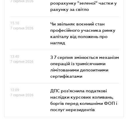
7 серпня 2026
розрахунку "зеленої" частки у
рахунку за світло
15.10
Чи звільняє воєнний стан
7 серпня 2026
професійного учасника ринку
капіталу від положень про
нагляд
13.40
З 7 серпня змінюється механізм
7 серпня 2026
операцій із тримісячними
лімітованими депозитними
сертифікатами
12.09
ДПС роз'яснила податкові
7 серпня 2026
наслідки курсових коливань,
боргів перед колишніми ФОП і
послуг нерезидентів