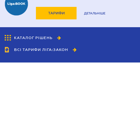
ТАРИФИ
ДЕТАЛЬНІШЕ
КАТАЛОГ РІШЕНЬ
ВСІ ТАРИФИ ЛІГА:ЗАКОН
Співробітництво
Агенти
Дилери
Політика конфіденційності
Умови використання сайту
Реклама
Блог
Новини компанії