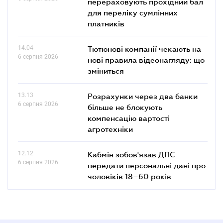
перераховують прохідний бал
для переліку сумлінних
платників
14.04
Тютюнові компанії чекають на
6 серпня 2026
нові правила відеонагляду: що
зміниться
13.13
Розрахунки через два банки
6 серпня 2026
більше не блокують
компенсацію вартості
агротехніки
12.12
Кабмін зобов'язав ДПС
6 серпня 2026
передати персональні дані про
чоловіків 18–60 років