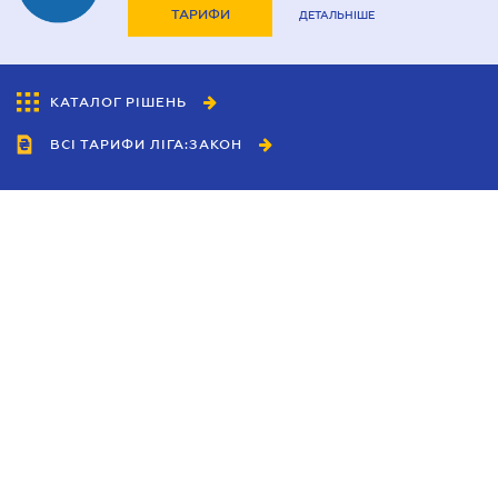
ТАРИФИ
ДЕТАЛЬНІШЕ
КАТАЛОГ РІШЕНЬ
ВСІ ТАРИФИ ЛІГА:ЗАКОН
Співробітництво
Агенти
Дилери
Політика конфіденційності
Умови використання сайту
Реклама
Блог
Новини компанії
Керівництва