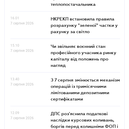
теплопостачальника
16.01
НКРЕКП встановила правила
7 серпня 2026
розрахунку "зеленої" частки у
рахунку за світло
15.10
Чи звільняє воєнний стан
7 серпня 2026
професійного учасника ринку
капіталу від положень про
нагляд
13.40
З 7 серпня змінюється механізм
7 серпня 2026
операцій із тримісячними
лімітованими депозитними
сертифікатами
12.09
ДПС роз'яснила податкові
7 серпня 2026
наслідки курсових коливань,
боргів перед колишніми ФОП і