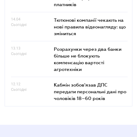
платників
14.04
Тютюнові компанії чекають на
Сьогодні
нові правила відеонагляду: що
зміниться
13.13
Розрахунки через два банки
Сьогодні
більше не блокують
компенсацію вартості
агротехніки
12.12
Кабмін зобов'язав ДПС
Сьогодні
передати персональні дані про
чоловіків 18–60 років