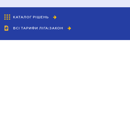
КАТАЛОГ РІШЕНЬ
ВСІ ТАРИФИ ЛІГА:ЗАКОН
Співробітництво
Агенти
Дилери
Політика конфіденційності
Умови використання сайту
Реклама
Блог
Новини компанії
Керівництва
Каталоги компаній