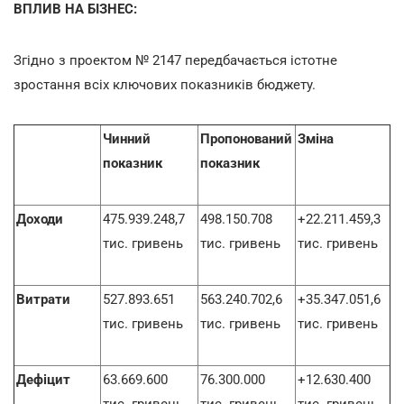
ВПЛИВ НА БІЗНЕС:
Згідно з проектом № 2147 передбачається істотне
зростання всіх ключових показників бюджету.
Чинний
Пропонований
Зміна
показник
показник
Доходи
475.939.248,7
498.150.708
+22.211.459,3
тис. гривень
тис. гривень
тис. гривень
Витрати
527.893.651
563.240.702,6
+35.347.051,6
тис. гривень
тис. гривень
тис. гривень
Дефіцит
63.669.600
76.300.000
+12.630.400
тис. гривень
тис. гривень
тис. гривень