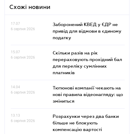
Схожі новини
17.07
Заборонений КВЕД у ЄДР не
6 серпня 2026
привід для відмови в єдиному
податку
15.07
Скільки разів на рік
6 серпня 2026
перераховують прохідний бал
для переліку сумлінних
платників
14.04
Тютюнові компанії чекають на
6 серпня 2026
нові правила відеонагляду: що
зміниться
13.13
Розрахунки через два банки
6 серпня 2026
більше не блокують
компенсацію вартості