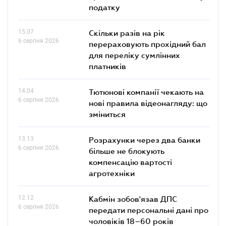
податку
15.07
Скільки разів на рік
6 серпня 2026
перераховують прохідний бал
для переліку сумлінних
платників
14.04
Тютюнові компанії чекають на
6 серпня 2026
нові правила відеонагляду: що
зміниться
13.13
Розрахунки через два банки
6 серпня 2026
більше не блокують
компенсацію вартості
агротехніки
12.12
Кабмін зобов'язав ДПС
6 серпня 2026
передати персональні дані про
чоловіків 18–60 років