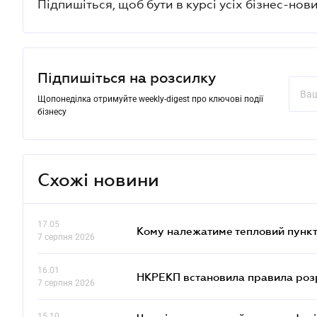
Підпишіться, щоб бути в курсі усіх бізнес-нови
Підпишіться на розсилку
Щопонеділка отримуйте weekly-digest про ключові події
бізнесу
Схожі новини
17.05
Кому належатиме тепловий пункт
7 серпня 2026
16.01
НКРЕКП встановила правила розра
7 серпня 2026
15.10