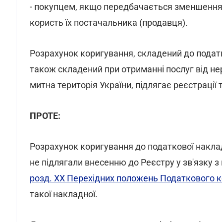
- покупцем, якщо передбачається зменшення с
користь їх постачальника (продавця).
Розрахунок коригування, складений до податк
також складений при отриманні послуг від н
митна територія України, підлягає реєстрації
ПРОТЕ:
Розрахунок коригування до податкової накладно
не підлягали внесенню до Реєстру у зв'язку 
розд. XX Перехідних положень Податкового к
такої накладної.