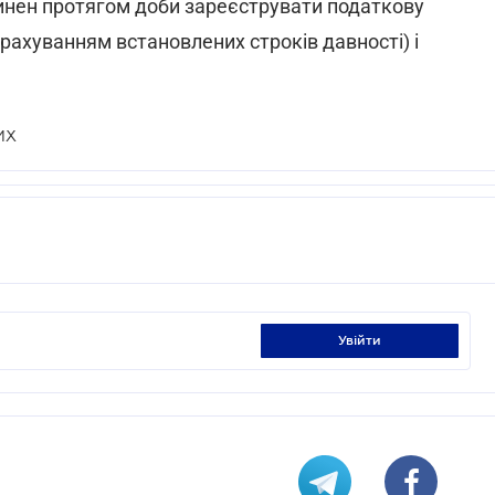
винен протягом доби зареєструвати податкову
урахуванням встановлених строків давності) і
ИХ
увійти