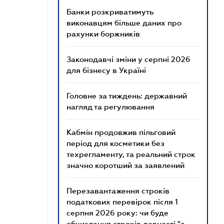
Банки розкриватимуть
виконавцям більше даних про
рахунки боржників
Законодавчі зміни у серпні 2026
для бізнесу в Україні
Головне за тиждень: державний
нагляд та регулювання
Кабмін продовжив пільговий
період для косметики без
техрегламенту, та реальний строк
значно коротший за заявлений
Перезавантаження строків
податкових перевірок після 1
серпня 2026 року: чи буде
обчислення строків давності "з