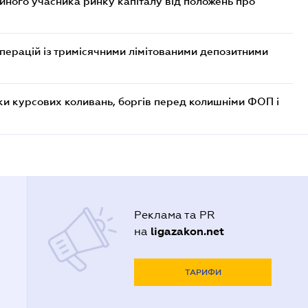
ійного учасника ринку капіталу від положень про
операцій із тримісячними лімітованими депозитними
ки курсових коливань, боргів перед колишніми ФОП і
Реклама та PR
ligazakon.net
на
ТАРИФИ