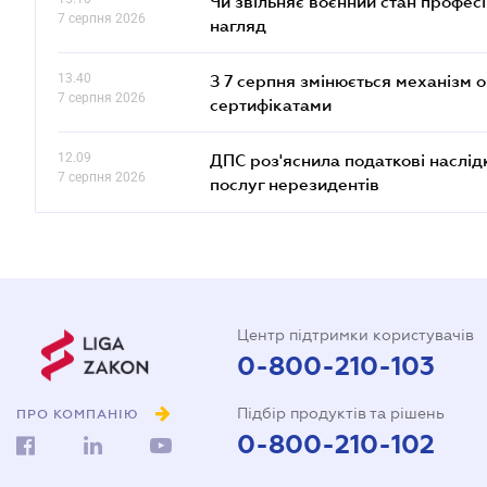
Чи звільняє воєнний стан профес
7 серпня 2026
нагляд
13.40
З 7 серпня змінюється механізм 
7 серпня 2026
сертифікатами
12.09
ДПС роз'яснила податкові наслід
7 серпня 2026
послуг нерезидентів
Центр підтримки користувачів
0-800-210-103
Підбір продуктів та рішень
ПРО КОМПАНІЮ
0-800-210-102