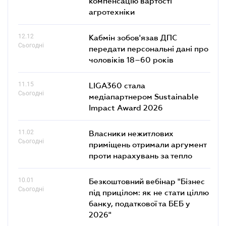
компенсацію вартості
агротехніки
12.12
Кабмін зобов'язав ДПС
Сьогодні
передати персональні дані про
чоловіків 18–60 років
11.15
LIGA360 стала
Сьогодні
медіапартнером Sustainable
Impact Award 2026
11.02
Власники нежитлових
Сьогодні
приміщень отримали аргумент
проти нарахувань за тепло
10.01
Безкоштовний вебінар "Бізнес
Сьогодні
під прицілом: як не стати ціллю
банку, податкової та БЕБ у
2026"