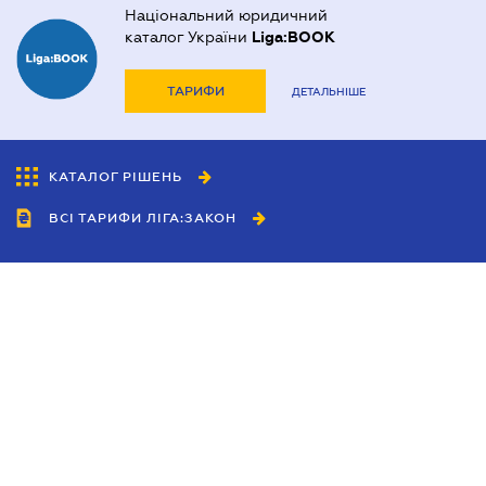
Національний юридичний
каталог України
Liga:BOOK
ТАРИФИ
ДЕТАЛЬНІШЕ
КАТАЛОГ РІШЕНЬ
ВСІ ТАРИФИ ЛІГА:ЗАКОН
Співробітництво
Агенти
Дилери
Політика конфіденційності
Умови використання сайту
Реклама
Блог