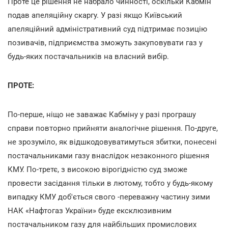
Проте це рішення не набрало чинності, оскільки Кабмін
подав апеляційну скаргу. У разі якщо Київський
апеляційний адміністративний суд підтримає позицію
позивачів, підприємства зможуть закуповувати газ у
будь-яких постачальників на власний вибір.
ПРОТЕ:
По-перше, ніщо не заважає Кабміну у разі програшу
справи повторно прийняти аналогічне рішення. По-друге,
не зрозуміло, як відшкодовуватимуться збитки, понесені
постачальниками газу внаслідок незаконного рішення
КМУ. По-третє, з високою вірогідністю суд зможе
провести засідання тільки в лютому, тобто у будь-якому
випадку КМУ доб'ється свого -переважну частину зими
НАК «Нафтогаз України» буде ексклюзивним
постачальником газу для найбільших промислових