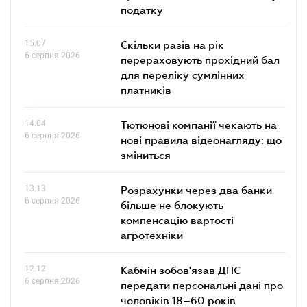
податку
15.07
Скільки разів на рік
6 серпня 2026
перераховують прохідний бал
для переліку сумлінних
платників
14.04
Тютюнові компанії чекають на
6 серпня 2026
нові правила відеонагляду: що
зміниться
13.13
Розрахунки через два банки
6 серпня 2026
більше не блокують
компенсацію вартості
агротехніки
12.12
Кабмін зобов'язав ДПС
6 серпня 2026
передати персональні дані про
чоловіків 18–60 років