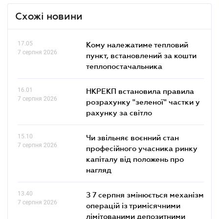
Схожі новини
17.05
Кому належатиме тепловий
7 серпня 2026
пункт, встановлений за кошти
теплопостачальника
16.01
НКРЕКП встановила правила
7 серпня 2026
розрахунку "зеленої" частки у
рахунку за світло
15.10
Чи звільняє воєнний стан
7 серпня 2026
професійного учасника ринку
капіталу від положень про
нагляд
13.40
З 7 серпня змінюється механізм
7 серпня 2026
операцій із тримісячними
лімітованими депозитними