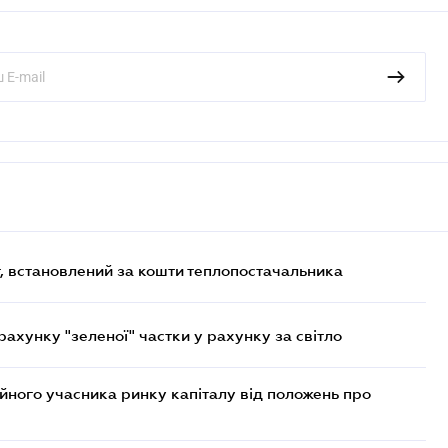
, встановлений за кошти теплопостачальника
хунку "зеленої" частки у рахунку за світло
ійного учасника ринку капіталу від положень про