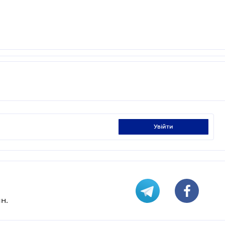
увійти
н.