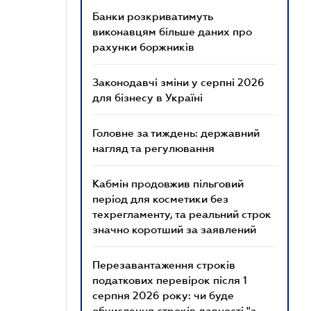
Банки розкриватимуть
виконавцям більше даних про
рахунки боржників
Законодавчі зміни у серпні 2026
для бізнесу в Україні
Головне за тиждень: державний
нагляд та регулювання
Кабмін продовжив пільговий
період для косметики без
техрегламенту, та реальний строк
значно коротший за заявлений
Перезавантаження строків
податкових перевірок після 1
серпня 2026 року: чи буде
обчислення строків давності "з