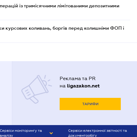
операцій із тримісячними лімітованими депозитними
ки курсових коливань, боргів перед колишніми ФОП і
Реклама та PR
ligazakon.net
на
ТАРИФИ
Сервіси моніторингу та
Сервіси електронної звітності та
аналізу
документообігу