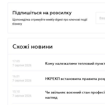
Підпишіться на розсилку
Щопонеділка отримуйте weekly-digest про ключові події
бізнесу
Схожі новини
17.05
Кому належатиме тепловий пункт
7 серпня 2026
16.01
НКРЕКП встановила правила розра
7 серпня 2026
15.10
Чи звільняє воєнний стан профес
7 серпня 2026
нагляд