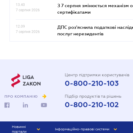
13.40
З 7 серпня змінюється механізм 
7 серпня 2026
сертифікатами
12.09
ДПС роз'яснила податкові наслід
7 серпня 2026
послуг нерезидентів
Центр підтримки користувачів
0-800-210-103
Підбір продуктів та рішень
ПРО КОМПАНІЮ
0-800-210-102
Новинні
Інформаційно-правові системи
портали