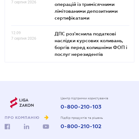
7 серпня 2026
операцій із тримісячними
лімітованими депозитними
сертифікатами
12.09
ДПС роз'яснила податкові
7 серпня 2026
наслідки курсових коливань,
боргів перед колишніми ФОП і
послуг нерезидентів
Центр підтримки користувачів
0-800-210-103
ПРО КОМПАНІЮ
Підбір продуктів та рішень
0-800-210-102