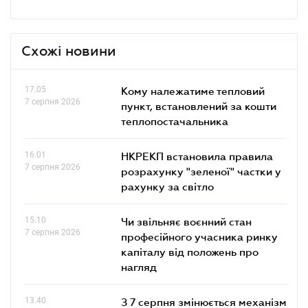
Схожі новини
17.05
Кому належатиме тепловий
7 серпня 2026
пункт, встановлений за кошти
теплопостачальника
16.01
НКРЕКП встановила правила
7 серпня 2026
розрахунку "зеленої" частки у
рахунку за світло
15.10
Чи звільняє воєнний стан
7 серпня 2026
професійного учасника ринку
капіталу від положень про
нагляд
13.40
З 7 серпня змінюється механізм