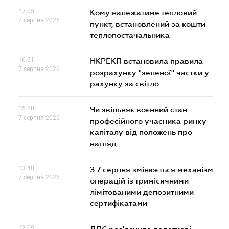
17.05
Кому належатиме тепловий
7 серпня 2026
пункт, встановлений за кошти
теплопостачальника
16.01
НКРЕКП встановила правила
7 серпня 2026
розрахунку "зеленої" частки у
рахунку за світло
15.10
Чи звільняє воєнний стан
7 серпня 2026
професійного учасника ринку
капіталу від положень про
нагляд
13.40
З 7 серпня змінюється механізм
7 серпня 2026
операцій із тримісячними
лімітованими депозитними
сертифікатами
12.09
ДПС роз'яснила податкові