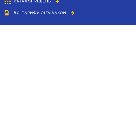
КАТАЛОГ РІШЕНЬ
ВСІ ТАРИФИ ЛІГА:ЗАКОН
Співробітництво
Агенти
Дилери
Політика конфіденційності
Умови використання сайту
Реклама
Блог
Новини компанії
Керівництва
Каталоги компаній
Теми в центрі уваги