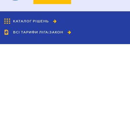
КАТАЛОГ РІШЕНЬ
ВСІ ТАРИФИ ЛІГА:ЗАКОН
Співробітництво
Агенти
Дилери
Політика конфіденційності
Умови використання сайту
Реклама
Блог
Новини компанії
Керівництва