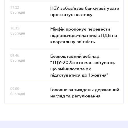
11.22
НБУ зобов'язав банки звітувати
Сьогодні
про статус платежу
10.35
Мінфін пропонує перевести
Сьогодні
підприємців-платників ПДВ на
квартальну звітність
09.46
Безкоштовний вебінар
Сьогодні
"ТЦУ-2025: хто має звітувати,
що змінилося та як
підготуватися до 1 жовтня"
09.00
Головне за тиждень: державний
Сьогодні
нагляд та регулювання