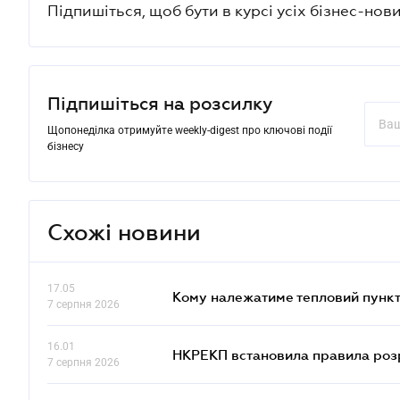
Підпишіться, щоб бути в курсі усіх бізнес-нови
Підпишіться на розсилку
Щопонеділка отримуйте weekly-digest про ключові події
бізнесу
Схожі новини
17.05
Кому належатиме тепловий пункт
7 серпня 2026
16.01
НКРЕКП встановила правила розра
7 серпня 2026