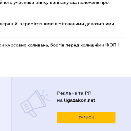
ійного учасника ринку капіталу від положень про
операцій із тримісячними лімітованими депозитними
ки курсових коливань, боргів перед колишніми ФОП і
Реклама та PR
ligazakon.net
на
ТАРИФИ