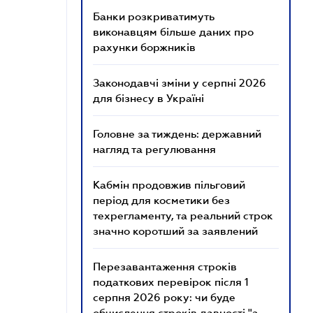
Банки розкриватимуть
виконавцям більше даних про
рахунки боржників
Законодавчі зміни у серпні 2026
для бізнесу в Україні
Головне за тиждень: державний
нагляд та регулювання
Кабмін продовжив пільговий
період для косметики без
техрегламенту, та реальний строк
значно коротший за заявлений
Перезавантаження строків
податкових перевірок після 1
серпня 2026 року: чи буде
обчислення строків давності "з