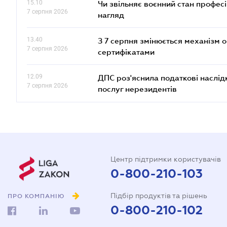
15.10
Чи звільняє воєнний стан профес
7 серпня 2026
нагляд
13.40
З 7 серпня змінюється механізм 
7 серпня 2026
сертифікатами
12.09
ДПС роз'яснила податкові наслід
7 серпня 2026
послуг нерезидентів
Центр підтримки користувачів
0-800-210-103
Підбір продуктів та рішень
ПРО КОМПАНІЮ
0-800-210-102