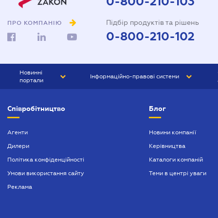
0-800-210-103
Підбір продуктів та рішень
ПРО КОМПАНІЮ
0-800-210-102
Новинні
Інформаційно-правові системи
портали
ЮРЛІГА
Право України
Співробітництво
Блог
БІЗНЕС
ГРАНД
БУХГАЛТЕР.ua
ПРАЙМ
Агенти
Новини компанії
Дилери
Керівництва
БУХГАЛТЕР ПРОФ
Політика конфіденційності
Каталоги компаній
ЮРИСТ ПРОФ
Умови використання сайту
Теми в центрі уваги
ЮРИСТ
Реклама
ПІДПРИЄМЕЦЬ