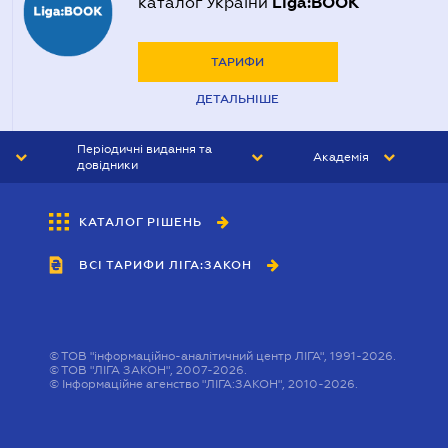
Liga:BOOK
каталог України
ТАРИФИ
ДЕТАЛЬНІШЕ
Періодичні видання та
Академія
довідники
ЮРИСТ&ЗАКОН
АКАДЕМІЯ ЛІГА:ЗАКОН
КАТАЛОГ РІШЕНЬ
БУХГАЛТЕР&ЗАКОН
ВСІ ТАРИФИ ЛІГА:ЗАКОН
ВІСНИК МСФЗ
ІНТЕРБУХ
ОСОБИСТИЙ ЕКСПЕРТ
©
ТОВ "інформаційно-аналітичний центр ЛІГА", 1991-2026.
©
ТОВ "ЛІГА ЗАКОН", 2007-2026.
©
Інформаційне агенство "ЛІГА:ЗАКОН", 2010-2026.