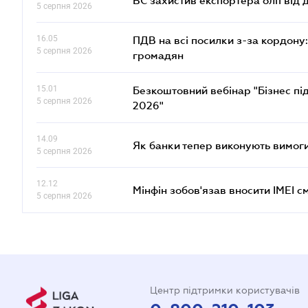
ВС захистив експортера олії від
5 серпня 2026
16.05
ПДВ на всі посилки з-за кордону:
5 серпня 2026
громадян
15.01
Безкоштовний вебінар "Бізнес під
5 серпня 2026
2026"
14.09
Як банки тепер виконують вимоги
5 серпня 2026
12.12
Мінфін зобов'язав вносити IMEI 
5 серпня 2026
Центр підтримки користувачів