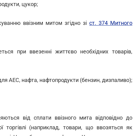
родукти, цукор;
куванню ввізним митом згідно зі
ст. 374 Митного
ться при ввезенні життєво необхідних товарів,
 для АЕС, нафта, нафтопродукти (бензин, дизпаливо);
няються від сплати ввізного мита відповідно до
ї торгівлі (наприклад, товари, що ввозяться як