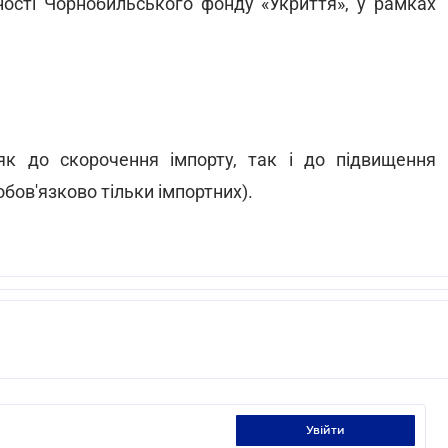
ності Чорнобильського фонду «Укриття», у рамках
к до скорочення імпорту, так і до підвищення
обов'язково тільки імпортних).
увійти