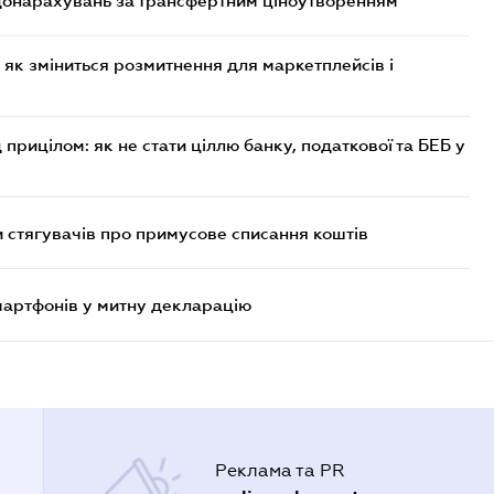
 донарахувань за трансфертним ціноутворенням
 як зміниться розмитнення для маркетплейсів і
 прицілом: як не стати ціллю банку, податкової та БЕБ у
 стягувачів про примусове списання коштів
смартфонів у митну декларацію
Реклама та PR