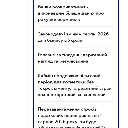
Банки розкриватимуть
виконавцям більше даних про
рахунки боржників
Законодавчі зміни у серпні 2026
для бізнесу в Україні
Головне за тиждень: державний
нагляд та регулювання
Кабмін продовжив пільговий
період для косметики без
техрегламенту, та реальний строк
значно коротший за заявлений
Перезавантаження строків
податкових перевірок після 1
серпня 2026 року: чи буде
обчислення строків давності "з