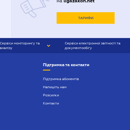
ligazakon.net
на
ТАРИФИ
Сервіси моніторингу та
Сервіси електронної звітності та
аналізу
документообігу
CONTR AGENT
Liga:REPORT
Підтримка та контакти
SMS-МАЯК
VERDICTUM
Підтримка абонентів
Напишіть нам
SEMANTRUM
Розсилки
SMS-МАЯК ІПОТЕКА
Контакти