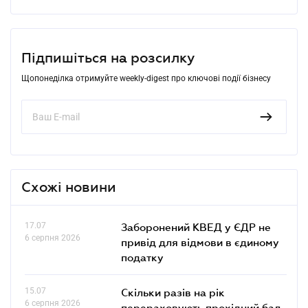
Підпишіться на розсилку
Щопонеділка отримуйте weekly-digest про ключові події бізнесу
Схожі новини
17.07
Заборонений КВЕД у ЄДР не
6 серпня 2026
привід для відмови в єдиному
податку
15.07
Скільки разів на рік
6 серпня 2026
перераховують прохідний бал