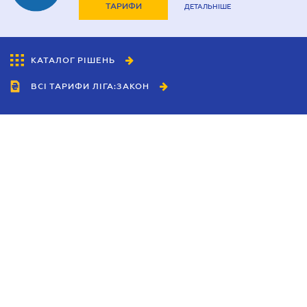
ТАРИФИ
ДЕТАЛЬНІШЕ
КАТАЛОГ РІШЕНЬ
ВСІ ТАРИФИ ЛІГА:ЗАКОН
Співробітництво
Агенти
Дилери
Політика конфіденційності
Умови використання сайту
Реклама
Блог
Новини компанії
Керівництва