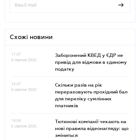
Схожі новини
17.07
Заборонений КВЕД у ЄДР не
6 серпня 2026
привід для відмови в єдиному
податку
15.07
Скільки разів на рік
6 серпня 2026
перераховують прохідний бал
для переліку сумлінних
платників
14.04
Тютюнові компанії чекають на
6 серпня 2026
нові правила відеонагляду: що
зміниться