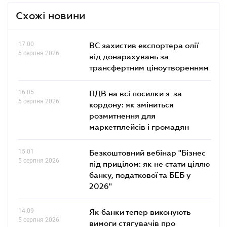
Схожі новини
17.00
ВС захистив експортера олії
5 серпня 2026
від донарахувань за
трансфертним ціноутворенням
16.05
ПДВ на всі посилки з-за
5 серпня 2026
кордону: як зміниться
розмитнення для
маркетплейсів і громадян
15.01
Безкоштовний вебінар "Бізнес
5 серпня 2026
під прицілом: як не стати ціллю
банку, податкової та БЕБ у
2026"
14.09
Як банки тепер виконують
5 серпня 2026
вимоги стягувачів про