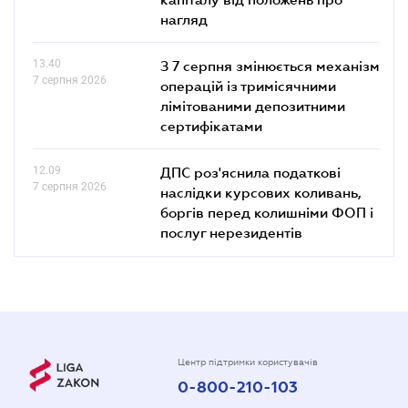
нагляд
13.40
З 7 серпня змінюється механізм
7 серпня 2026
операцій із тримісячними
лімітованими депозитними
сертифікатами
12.09
ДПС роз'яснила податкові
7 серпня 2026
наслідки курсових коливань,
боргів перед колишніми ФОП і
послуг нерезидентів
Центр підтримки користувачів
0-800-210-103