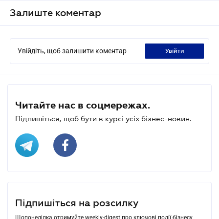
Залиште коментар
Увійдіть, щоб залишити коментар
увійти
Читайте нас в соцмережах.
Підпишіться, щоб бути в курсі усіх бізнес-новин.
Підпишіться на розсилку
Щопонеділка отримуйте weekly-digest про ключові події бізнесу