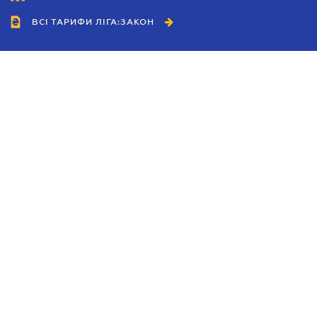
ВСІ ТАРИФИ ЛІГА:ЗАКОН
Співробітництво
Агенти
Дилери
Політика конфіденційності
Умови використання сайту
Реклама
Блог
Новини компанії
Керівництва
Каталоги компаній
Теми в центрі уваги
Підтримка та контакти