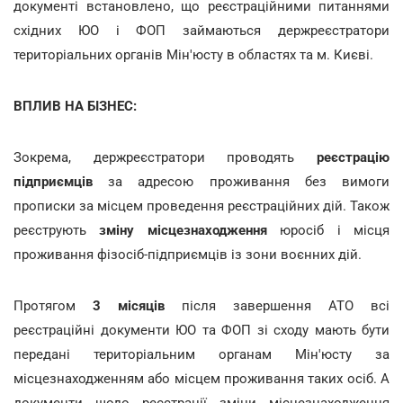
документі встановлено, що реєстраційними питаннями
східних ЮО і ФОП займаються держреєстратори
територіальних органів Мін'юсту в областях та м. Києві.
ВПЛИВ НА БІЗНЕС:
Зокрема, держреєстратори проводять
реєстрацію
підприємців
за адресою проживання без вимоги
прописки за місцем проведення реєстраційних дій. Також
реєструють
зміну місцезнаходження
юросіб і місця
проживання фізосіб-підприємців із зони воєнних дій.
Протягом
3 місяців
після завершення АТО всі
реєстраційні документи ЮО та ФОП зі сходу мають бути
передані територіальним органам Мін'юсту за
місцезнаходженням або місцем проживання таких осіб. А
документи щодо реєстрації зміни місцезнаходження