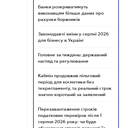
Банки розкриватимуть
виконавцям більше даних про
рахунки боржників
Законодавчі зміни у серпні 2026
для бізнесу в Україні
Головне за тиждень: державний
нагляд та регулювання
Кабмін продовжив пільговий
період для косметики без
техрегламенту, та реальний строк
значно коротший за заявлений
Перезавантаження строків
податкових перевірок після 1
серпня 2026 року: чи буде
обчислення строків давності "з