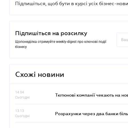
Підпишіться, щоб бути в курсі усіх бізнес-нови
Підпишіться на розсилку
Щопонеділка отримуйте weekly-digest про ключові події
бізнесу
Схожі новини
14.04
Тютюнові компанії чекають на но
Сьогодні
13.13
Розрахунки через два банки біль
Сьогодні