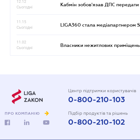
12.12
Кабмін зобов'язав ДПС передати 
Сьогодні
11.15
LIGA360 стала медіапартнером S
Сьогодні
11.02
Власники нежитлових приміщень 
Сьогодні
Центр підтримки користувачів
0-800-210-103
Підбір продуктів та рішень
ПРО КОМПАНІЮ
0-800-210-102