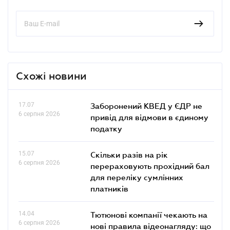
Схожі новини
17.07
Заборонений КВЕД у ЄДР не
6 серпня 2026
привід для відмови в єдиному
податку
15.07
Скільки разів на рік
6 серпня 2026
перераховують прохідний бал
для переліку сумлінних
платників
14.04
Тютюнові компанії чекають на
6 серпня 2026
нові правила відеонагляду: що