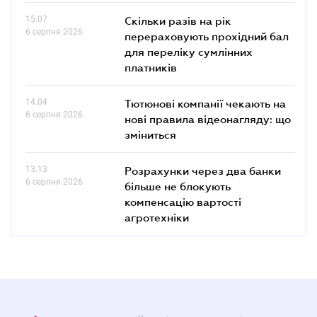
15.07
Скільки разів на рік
6 серпня 2026
перераховують прохідний бал
для переліку сумлінних
платників
14.04
Тютюнові компанії чекають на
6 серпня 2026
нові правила відеонагляду: що
зміниться
13.13
Розрахунки через два банки
6 серпня 2026
більше не блокують
компенсацію вартості
агротехніки