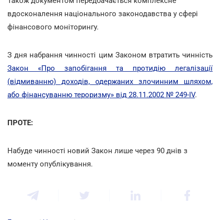
Також документом передбачається комплексне
вдосконалення національного законодавства у сфері
фінансового моніторингу.
З дня набрання чинності цим Законом втратить чинність
Закон «Про запобігання та протидію легалізації
(відмиванню) доходів, одержаних злочинним шляхом,
або фінансуванню тероризму» від 28.11.2002 № 249-IV
.
ПРОТЕ:
Набуде чинності новий Закон лише через 90 днів з
моменту опублікування.