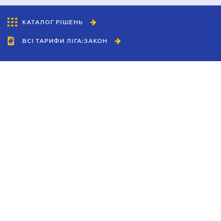
КАТАЛОГ РІШЕНЬ
ВСІ ТАРИФИ ЛІГА:ЗАКОН
Співробітництво
Агенти
Дилери
Політика конфіденційності
Умови використання сайту
Реклама
Блог
Новини компанії
Керівництва
Каталоги компаній