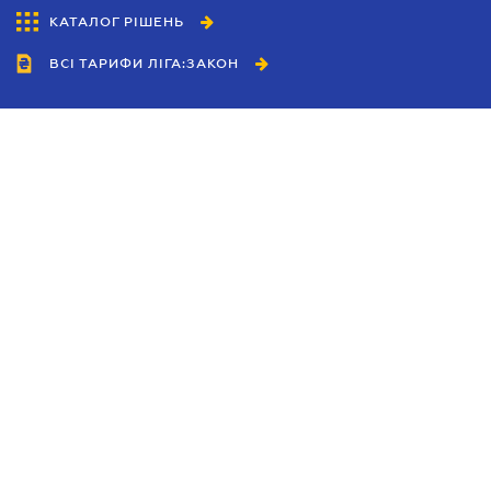
КАТАЛОГ РІШЕНЬ
ВСІ ТАРИФИ ЛІГА:ЗАКОН
Співробітництво
Агенти
Дилери
Політика конфіденційності
Умови використання сайту
Реклама
Блог
Новини компанії
Керівництва
Каталоги компаній
Теми в центрі уваги