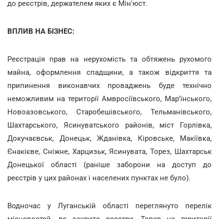
до реєстрів, держателем яких є Мін'юст.
ВПЛИВ НА БІЗНЕС:
Реєстрація прав на нерухомість та обтяжень рухомого
майна, оформлення спадщини, а також відкриття та
припинення виконавчих проваджень буде технічно
неможливим на території Амвросіївського, Мар'їнського,
Новоазовського, Старобешівського, Тельманівського,
Шахтарського, Ясинуватського районів, міст Горлівка,
Докучаєвськ, Донецьк, Жданівка, Кіровське, Макіївка,
Єнакієве, Сніжне, Харцизьк, Ясинувата, Торез, Шахтарськ
Донецької області (раніше заборони на доступ до
реєстрів у цих районах і населених пунктах не було).
Водночас у Луганській області переглянуто перелік
місцевостей, де закрито реєстри. Тепер це території