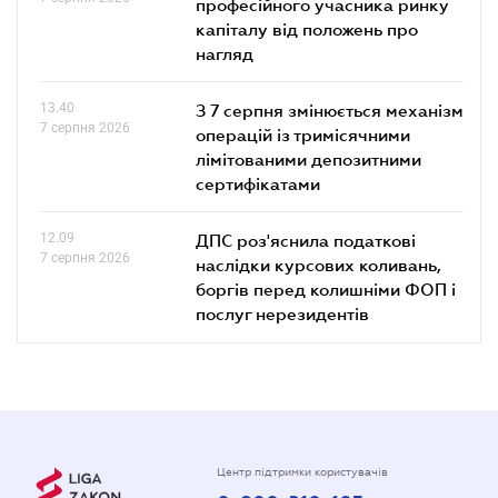
професійного учасника ринку
капіталу від положень про
нагляд
13.40
З 7 серпня змінюється механізм
7 серпня 2026
операцій із тримісячними
лімітованими депозитними
сертифікатами
12.09
ДПС роз'яснила податкові
7 серпня 2026
наслідки курсових коливань,
боргів перед колишніми ФОП і
послуг нерезидентів
Центр підтримки користувачів