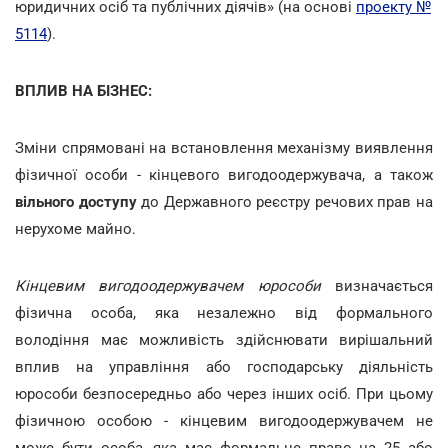
юридичних осіб та публічних діячів» (на основі
проекту №
5114
).
ВПЛИВ НА БІЗНЕС:
Зміни спрямовані на встановлення механізму виявлення
фізичної особи - кінцевого вигодоодержувача, а також
вільного доступу
до Державного реєстру речових прав на
нерухоме майно.
Кінцевим вигодоодержувачем юрособи
визначається
фізична особа, яка незалежно від формального
володіння має можливість здійснювати вирішальний
вплив на управління або господарську діяльність
юрособи безпосередньо або через інших осіб. При цьому
фізичною особою - кінцевим вигодоодержувачем не
може бути особа, яка має формальне право на 25 або