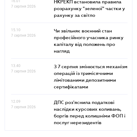
16.01
НКРЕКП встановила правила
7 серпня 2026
розрахунку "зеленої" частки у
рахунку за світло
15.10
Чи звільняє воєнний стан
7 серпня 2026
професійного учасника ринку
капіталу від положень про
нагляд
13.40
З 7 серпня змінюється механізм
7 серпня 2026
операцій із тримісячними
лімітованими депозитними
сертифікатами
12.09
ДПС роз'яснила податкові
7 серпня 2026
наслідки курсових коливань,
боргів перед колишніми ФОП і
послуг нерезидентів