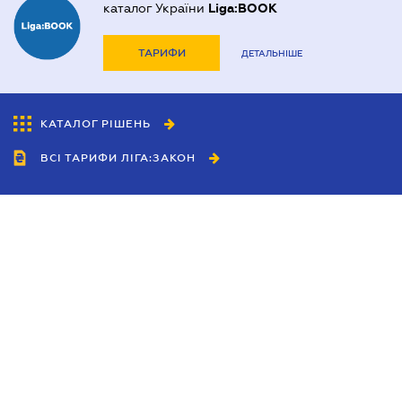
каталог України
Liga:BOOK
ТАРИФИ
ДЕТАЛЬНІШЕ
КАТАЛОГ РІШЕНЬ
ВСІ ТАРИФИ ЛІГА:ЗАКОН
Співробітництво
Агенти
Дилери
Політика конфіденційності
Умови використання сайту
Реклама
Блог