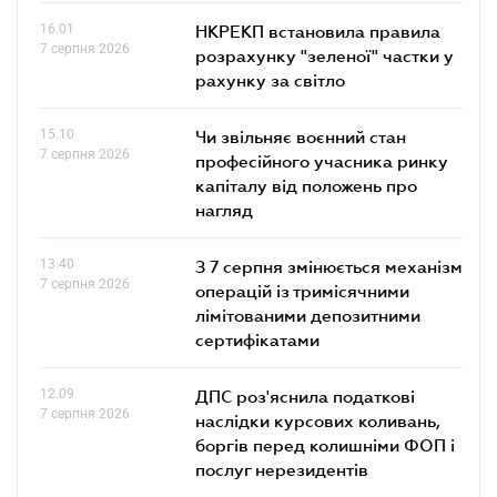
16.01
НКРЕКП встановила правила
7 серпня 2026
розрахунку "зеленої" частки у
рахунку за світло
15.10
Чи звільняє воєнний стан
7 серпня 2026
професійного учасника ринку
капіталу від положень про
нагляд
13.40
З 7 серпня змінюється механізм
7 серпня 2026
операцій із тримісячними
лімітованими депозитними
сертифікатами
12.09
ДПС роз'яснила податкові
7 серпня 2026
наслідки курсових коливань,
боргів перед колишніми ФОП і
послуг нерезидентів