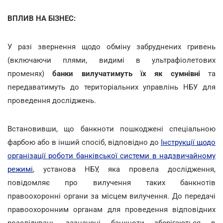
ВПЛИВ НА БІЗНЕС:
У разі звернення щодо обміну забруднених гривень
(включаючи плями, видимі в ультрафіолетових
променях)
банки вилучатимуть їх як сумнівні
та
передаватимуть до територіальних управлінь НБУ для
проведення досліджень.
Встановивши, що банкноти пошкоджені спеціальною
фарбою або в інший спосіб, відповідно до
Інструкції щодо
організації роботи банківської системи в надзвичайному
режимі
, установа НБУ, яка провела дослідження,
повідомляє про вилучення таких банкнотів
правоохоронні органи за місцем вилучення. До передачі
правоохоронним органам для проведення відповідних
розслідувань зазначені банкноти зберігаються в