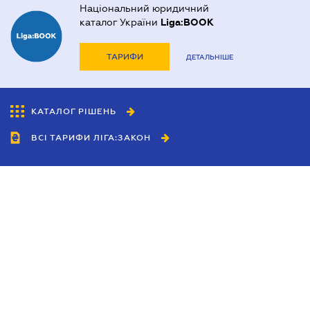
Національний юридичний
каталог України
Liga:BOOK
ТАРИФИ
ДЕТАЛЬНІШЕ
КАТАЛОГ РІШЕНЬ
ВСІ ТАРИФИ ЛІГА:ЗАКОН
Співробітництво
Агенти
Дилери
Політика конфіденційності
Умови використання сайту
Реклама
Блог