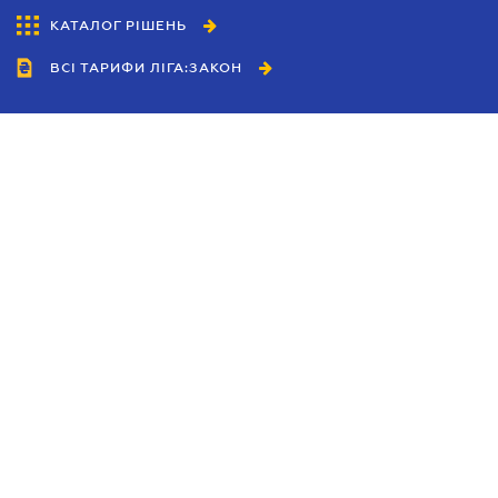
КАТАЛОГ РІШЕНЬ
ВСІ ТАРИФИ ЛІГА:ЗАКОН
Співробітництво
Агенти
Дилери
Політика конфіденційності
Умови використання сайту
Реклама
Блог
Новини компанії
Керівництва
Каталоги компаній
Теми в центрі уваги