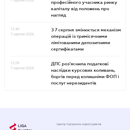
7 серпня 2026
професійного учасника ринку
капіталу від положень про
нагляд
13.40
З 7 серпня змінюється механізм
7 серпня 2026
операцій із тримісячними
лімітованими депозитними
сертифікатами
12.09
ДПС роз'яснила податкові
7 серпня 2026
наслідки курсових коливань,
боргів перед колишніми ФОП і
послуг нерезидентів
Центр підтримки користувачів